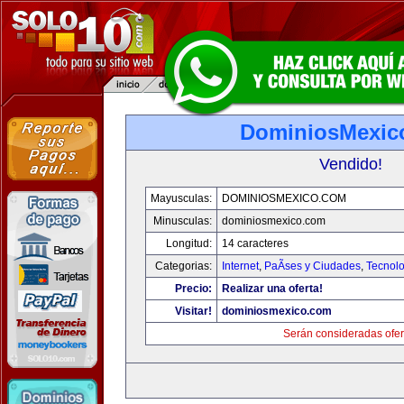
DominiosMexic
Vendido!
Mayusculas:
DOMINIOSMEXICO.COM
Minusculas:
dominiosmexico.com
Longitud:
14 caracteres
Categorias:
Internet
,
PaÃ­ses y Ciudades
,
Tecnolo
Precio:
Realizar una oferta!
Visitar!
dominiosmexico.com
Serán consideradas ofer