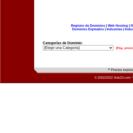
Registro de Dominios
|
Web Hosting
|
D
Dominios Expirados
|
Industrias
|
Indu
Categorías de Dominio:
[Pág. princi
** Precios expre
© 2002/2022 Solo10.com