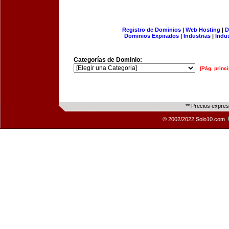
Registro de Dominios
|
Web Hosting
|
D
Dominios Expirados
|
Industrias
|
Indu
Categorías de Dominio:
[Pág. princi
** Precios expre
© 2002/2022 Solo10.com