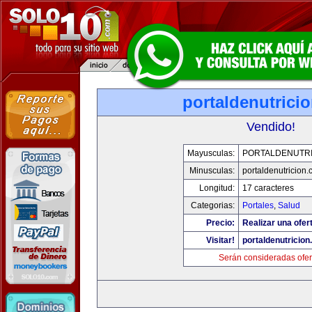
portaldenutrici
Vendido!
Mayusculas:
PORTALDENUTRI
Minusculas:
portaldenutricion
Longitud:
17 caracteres
Categorias:
Portales
,
Salud
Precio:
Realizar una ofer
Visitar!
portaldenutricio
Serán consideradas ofer