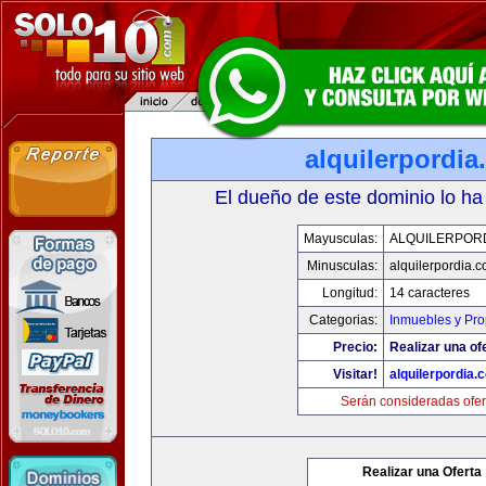
alquilerpordi
El dueño de este dominio lo ha
Mayusculas:
ALQUILERPOR
Minusculas:
alquilerpordia.
Longitud:
14 caracteres
Categorias:
Inmuebles y Pr
Precio:
Realizar una of
Visitar!
alquilerpordia.
Serán consideradas ofer
Realizar una Oferta