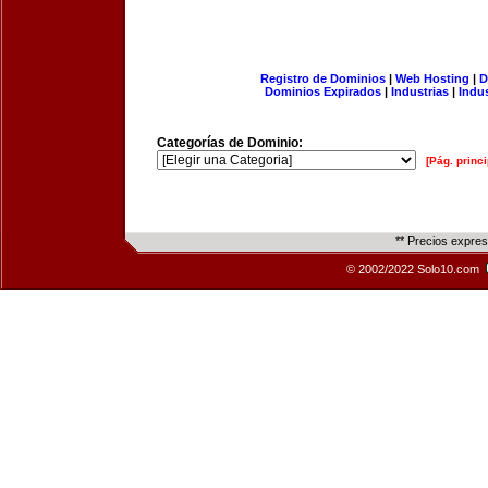
Registro de Dominios
|
Web Hosting
|
D
Dominios Expirados
|
Industrias
|
Indu
Categorías de Dominio:
[Pág. princi
** Precios expre
© 2002/2022 Solo10.com