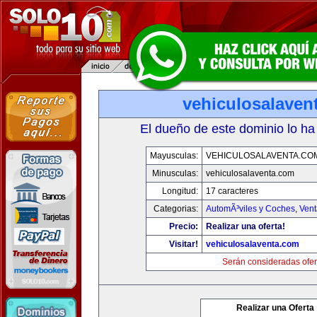
vehiculosalaven
El dueño de este dominio lo ha
Mayusculas:
VEHICULOSALAVENTA.CO
Minusculas:
vehiculosalaventa.com
Longitud:
17 caracteres
Categorias:
AutomÃ³viles y Coches
,
Vent
Precio:
Realizar una oferta!
Visitar!
vehiculosalaventa.com
Serán consideradas ofer
Realizar una Oferta