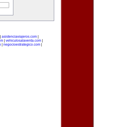
|
asistenciaviajeros.com
|
om
|
vehiculosalaventa.com
|
m
|
negocioestrategico.com
|