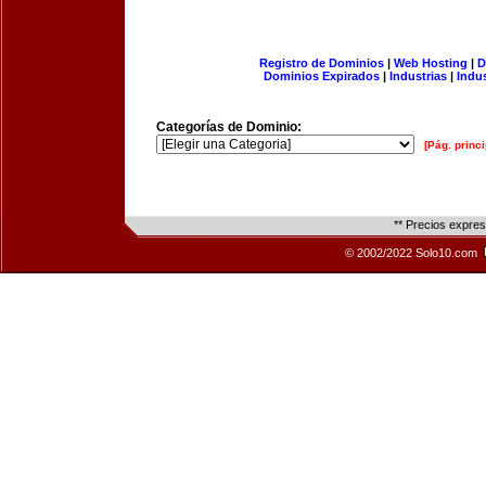
Registro de Dominios
|
Web Hosting
|
D
Dominios Expirados
|
Industrias
|
Indu
Categorías de Dominio:
[Pág. princi
** Precios expre
© 2002/2022 Solo10.com