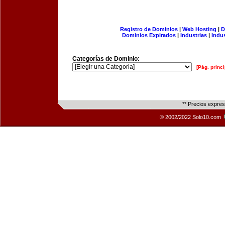
Registro de Dominios
|
Web Hosting
|
D
Dominios Expirados
|
Industrias
|
Indu
Categorías de Dominio:
[Pág. princi
** Precios expre
© 2002/2022 Solo10.com