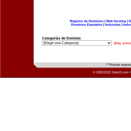
Registro de Dominios
|
Web Hosting
|
D
Dominios Expirados
|
Industrias
|
Indu
Categorías de Dominio:
[Pág. princi
** Precios expre
© 2002/2022 Solo10.com