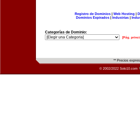
Registro de Dominios
|
Web Hosting
|
D
Dominios Expirados
|
Industrias
|
Indu
Categorías de Dominio:
[Pág. princi
** Precios expre
© 2002/2022 Solo10.com