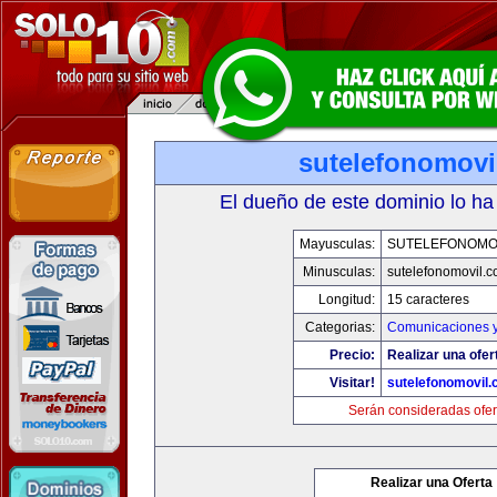
sutelefonomovi
El dueño de este dominio lo ha
Mayusculas:
SUTELEFONOMO
Minusculas:
sutelefonomovil.
Longitud:
15 caracteres
Categorias:
Comunicaciones y
Precio:
Realizar una ofer
Visitar!
sutelefonomovil
Serán consideradas ofer
Realizar una Oferta