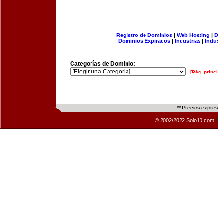
Registro de Dominios
|
Web Hosting
|
D
Dominios Expirados
|
Industrias
|
Indu
Categorías de Dominio:
[Pág. princi
** Precios expre
© 2002/2022 Solo10.com