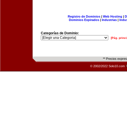
Registro de Dominios
|
Web Hosting
|
D
Dominios Expirados
|
Industrias
|
Indu
Categorías de Dominio:
[Pág. princi
** Precios expre
© 2002/2022 Solo10.com