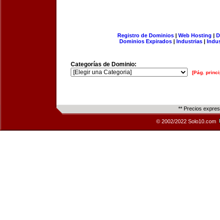
Registro de Dominios
|
Web Hosting
|
D
Dominios Expirados
|
Industrias
|
Indu
Categorías de Dominio:
[Pág. princi
** Precios expre
© 2002/2022 Solo10.com