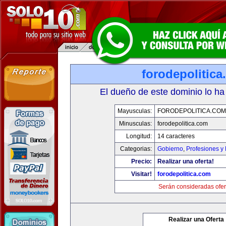
forodepolitic
El dueño de este dominio lo ha
Mayusculas:
FORODEPOLITICA.COM
Minusculas:
forodepolitica.com
Longitud:
14 caracteres
Categorias:
Gobierno
,
Profesiones y
Precio:
Realizar una oferta!
Visitar!
forodepolitica.com
Serán consideradas ofer
Realizar una Oferta