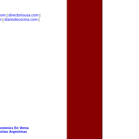
.com
|
directoriousa.com
|
m
|
diariodecocina.com
|
ominios En Venta
strias Argentinas