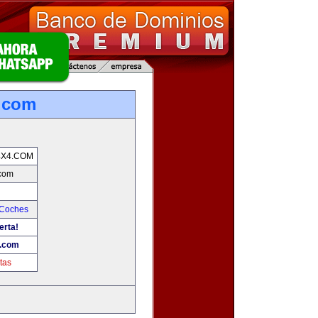
.com
4X4.COM
.com
 Coches
erta!
4.com
tas