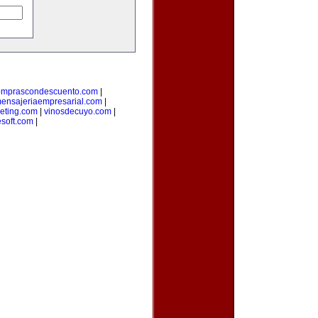
omprascondescuento.com
|
ensajeriaempresarial.com
|
eting.com
|
vinosdecuyo.com
|
esoft.com
|