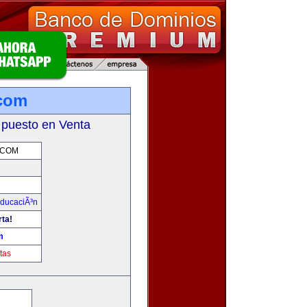
.com
 puesto en Venta
.COM
ducaciÃ³n
rta!
m
tas