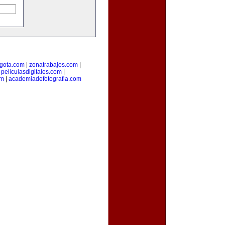
gota.com
|
zonatrabajos.com
|
|
peliculasdigitales.com
|
om
|
academiadefotografia.com