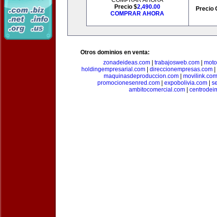
COMPRAR AHORA
Precio $
2,490.00
Precio 
COMPRAR AHORA
Otros dominios en venta:
zonadeideas.com
|
trabajosweb.com
|
moto
holdingempresarial.com
|
direccionempresas.com
|
maquinasdeproduccion.com
|
movilink.co
promocionesenred.com
|
expobolivia.com
|
s
ambitocomercial.com
|
centrode