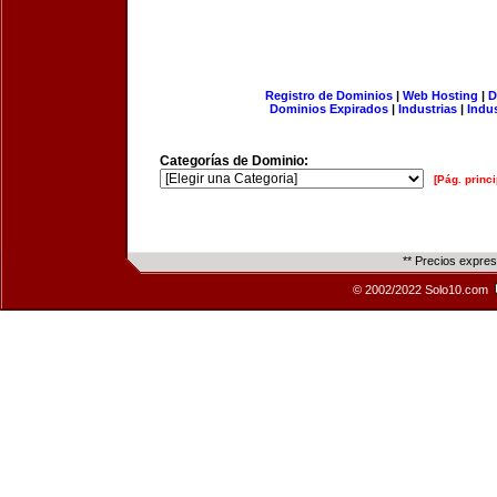
Registro de Dominios
|
Web Hosting
|
D
Dominios Expirados
|
Industrias
|
Indu
Categorías de Dominio:
[Pág. princi
** Precios expre
© 2002/2022 Solo10.com