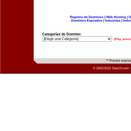
Registro de Dominios
|
Web Hosting
|
D
Dominios Expirados
|
Industrias
|
Indu
Categorías de Dominio:
[Pág. princi
** Precios expre
© 2002/2022 Solo10.com