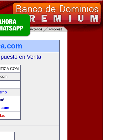
ca.com
 puesto en Venta
TICA.COM
a.com
erno
ta!
a.com
tas