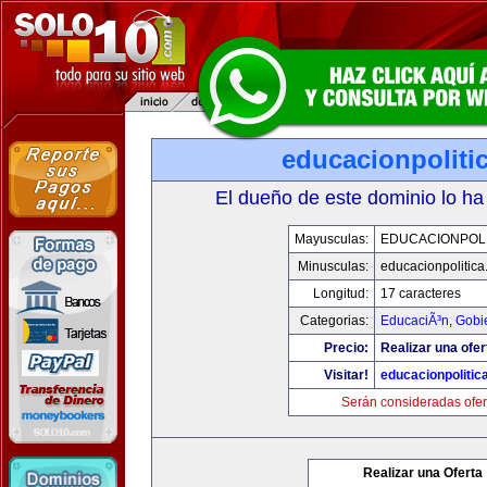
educacionpoliti
El dueño de este dominio lo ha
Mayusculas:
EDUCACIONPOLI
Minusculas:
educacionpolitic
Longitud:
17 caracteres
Categorias:
EducaciÃ³n
,
Gobi
Precio:
Realizar una ofer
Visitar!
educacionpolitic
Serán consideradas ofer
Realizar una Oferta