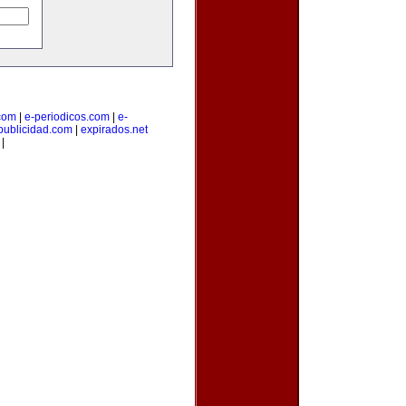
.com
|
e-periodicos.com
|
e-
publicidad.com
|
expirados.net
|