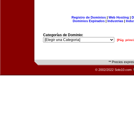
Registro de Dominios
|
Web Hosting
|
D
Dominios Expirados
|
Industrias
|
Indu
Categorías de Dominio:
[Pág. princi
** Precios expre
© 2002/2022 Solo10.com