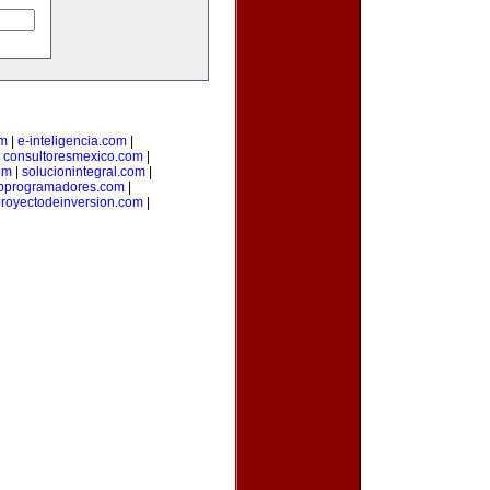
om
|
e-inteligencia.com
|
|
consultoresmexico.com
|
om
|
solucionintegral.com
|
bprogramadores.com
|
royectodeinversion.com
|