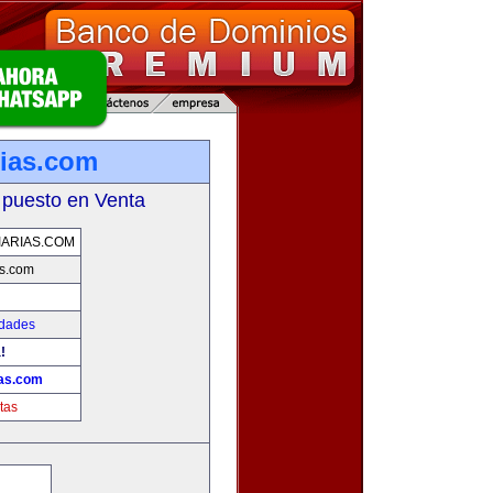
rias.com
 puesto en Venta
IARIAS.COM
as.com
edades
!
ias.com
tas