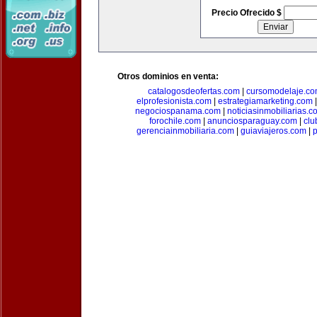
Precio Ofrecido $
Otros dominios en venta:
catalogosdeofertas.com
|
cursomodelaje.c
elprofesionista.com
|
estrategiamarketing.com
negociospanama.com
|
noticiasinmobiliarias.c
forochile.com
|
anunciosparaguay.com
|
clu
gerenciainmobiliaria.com
|
guiaviajeros.com
|
p