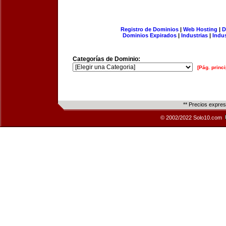
Registro de Dominios
|
Web Hosting
|
D
Dominios Expirados
|
Industrias
|
Indu
Categorías de Dominio:
[Pág. princi
** Precios expre
© 2002/2022 Solo10.com