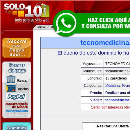
tecnomedicin
El dueño de este dominio lo ha
Mayusculas:
TECNOMEDICI
Minusculas:
tecnomedicina
Longitud:
13 caracteres
Categorias:
Medicina
,
Tecn
Precio:
Realizar una of
Visitar!
tecnomedicin
Serán consideradas ofer
Realizar una Oferta