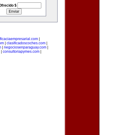
Ofrecido $
ficaciaempresarial.com
|
com
|
clasificadoscoches.com
|
m
|
negociosenparaguay.com
|
|
consultoriapymes.com
|