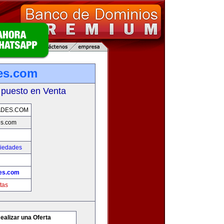
es.com
 puesto en Venta
ADES.COM
es.com
piedades
es.com
tas
ealizar una Oferta