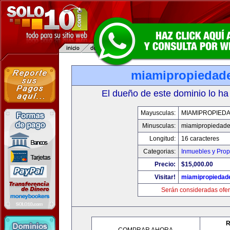
miamipropiedad
El dueño de este dominio lo ha
Mayusculas:
MIAMIPROPIED
Minusculas:
miamipropiedad
Longitud:
16 caracteres
Categorias:
Inmuebles y Pro
Precio:
$15,000.00
Visitar!
miamipropiedad
Serán consideradas ofer
R