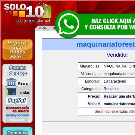
maquinariafores
Vendido!
Mayusculas:
MAQUINARIAFOR
Minusculas:
maquinariaforesta
Longitud:
18 caracteres
Categorias:
Recursos
Precio:
Realizar una ofert
Visitar!
maquinariaforest
Serán consideradas ofer