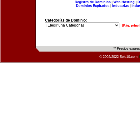
Registro de Dominios
|
Web Hosting
|
D
Dominios Expirados
|
Industrias
|
Indu
Categorías de Dominio:
[Pág. princi
** Precios expre
© 2002/2022 Solo10.com