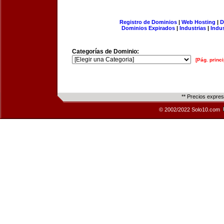
Registro de Dominios
|
Web Hosting
|
D
Dominios Expirados
|
Industrias
|
Indu
Categorías de Dominio:
[Pág. princi
** Precios expre
© 2002/2022 Solo10.com