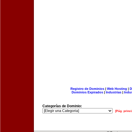
Registro de Dominios
|
Web Hosting
|
D
Dominios Expirados
|
Industrias
|
Indu
Categorías de Dominio:
[Pág. princi