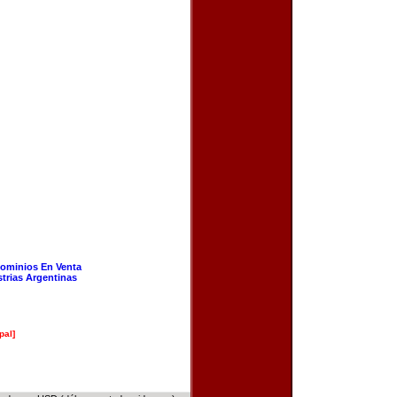
ominios En Venta
strias Argentinas
pal]