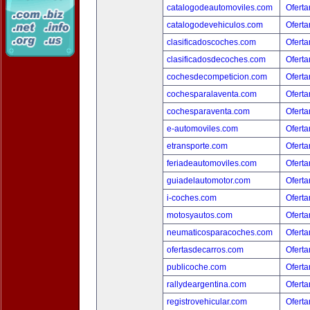
catalogodeautomoviles.com
Oferta
catalogodevehiculos.com
Oferta
clasificadoscoches.com
Oferta
clasificadosdecoches.com
Oferta
cochesdecompeticion.com
Oferta
cochesparalaventa.com
Oferta
cochesparaventa.com
Oferta
e-automoviles.com
Oferta
etransporte.com
Oferta
feriadeautomoviles.com
Oferta
guiadelautomotor.com
Oferta
i-coches.com
Oferta
motosyautos.com
Oferta
neumaticosparacoches.com
Oferta
ofertasdecarros.com
Oferta
publicoche.com
Oferta
rallydeargentina.com
Oferta
registrovehicular.com
Oferta