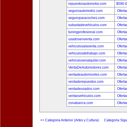
repuestosautomotor.com
$590.
seguroautomotriz.com
Oferta
seguroparacoches.com
Oferta
subastadevehiculos.com
Oferta
tuningprofesional.com
Oferta
usadosenventa.com
Oferta
vehiculosalaventa.com
Oferta
vehiculosdetrabajo.com
Oferta
vehiculosenalquiler.com
Oferta
VentaDeAutomotores.com
Oferta
ventadeautomoviles.com
Oferta
ventaderepuestos.com
Oferta
ventadeusados.com
Oferta
ventasvehiculos.com
Oferta
zonatuerca.com
Oferta
<< Categoria Anterior (Artes y Cultura)
Categoria Sigu